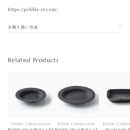
利用規約
https://pebble-st.com/
お取り扱い方法
Related Products
Pebble Collaboration
Pebble Collaboration
Pebble Collabo
Pebble Oval Plate / M
Pebble Oval Plate / L
Rectangle 