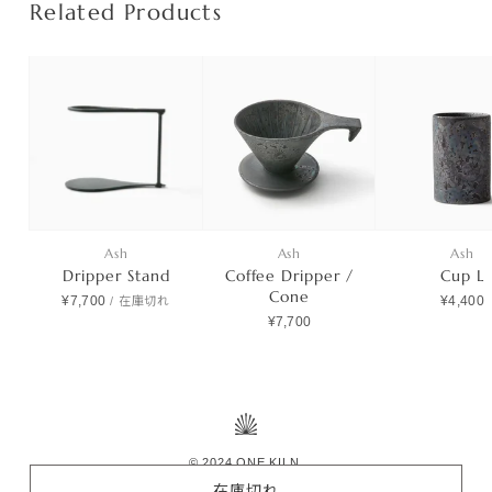
Related Products
Ash
Ash
Ash
Dripper Stand
Coffee Dripper /
Cup L
Cone
¥7,700
¥4,400
/
在庫切れ
¥7,700
© 2024 ONE KILN.
在庫切れ