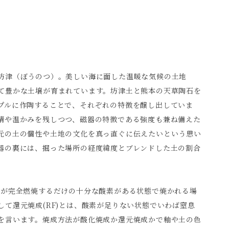
坊津（ぼうのつ）。美しい海に面した温暖な気候の土地
て豊かな土壌が育まれています。坊津土と熊本の天草陶石を
プルに作陶することで、それぞれの特徴を醸し出していま
情や温かみを残しつつ、磁器の特徴である強度も兼ね備えた
元の土の個性や土地の文化を真っ直ぐに伝えたいという思い
器の裏には、掘った場所の経度緯度とブレンドした土の割合
料が完全燃焼するだけの十分な酸素がある状態で焼かれる場
して還元焼成(RF)とは、酸素が足りない状態でいわば窒息
を言います。焼成方法が酸化焼成か還元焼成かで釉や土の色