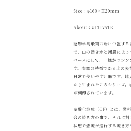
Size : φ160×H20mm
About CULTIVATE
薩摩半島最南西端に位置する
で、山の湧き水と潮風によっ
ベースにして、一様かつシン
す。陶器の特徴である土の表
日常で使いやすい器です。地
から生まれたこのシリーズ。
が刻印されています。
※酸化焼成（OF）とは、燃
合の焼き方の事で、それに対
状態で燃焼が進行する焼き方