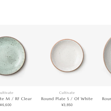
ultivate
Cultivate
te M / RF Clear
Round Plate S / Of White
Roun
¥6,600
¥3,850