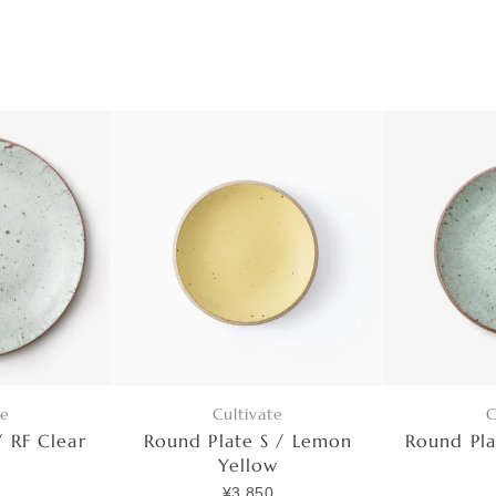
te
Cultivate
C
/ RF Clear
Round Plate S / Lemon
Round Pla
Yellow
¥3,850